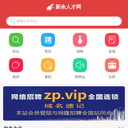
新余人才网
搜索公司/职位
职位
简历
猎聘
蓝领
校招
兼职
招聘会
全部