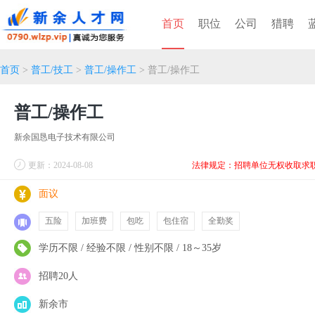
首页
职位
公司
猎聘
首页
>
普工/技工
>
普工/操作工
> 普工/操作工
普工/操作工
新余国恳电子技术有限公司
更新：2024-08-08
法律规定：招聘单位无权收取求
面议
五险
加班费
包吃
包住宿
全勤奖
学历不限 / 经验不限 / 性别不限 / 18～35岁
招聘20人
新余市