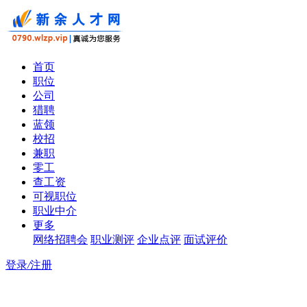
首页
职位
公司
猎聘
蓝领
校招
兼职
零工
查工资
可视职位
职业中介
更多
网络招聘会
职业测评
企业点评
面试评价
登录
/
注册