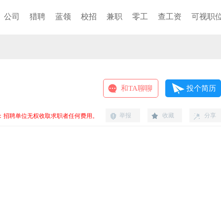
公司
猎聘
蓝领
校招
兼职
零工
查工资
可视职
和TA聊聊
投个简历
举报
收藏
分享
：招聘单位无权收取求职者任何费用。