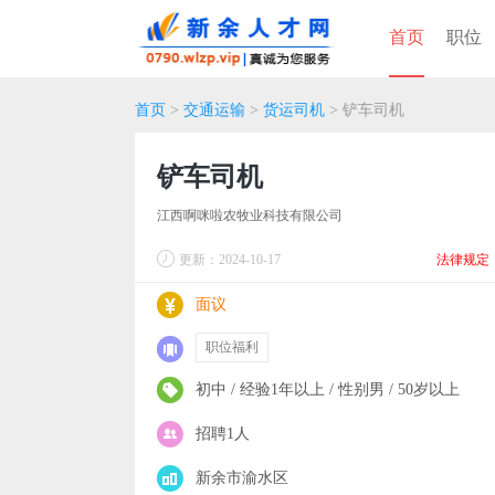
首页
职位
首页
>
交通运输
>
货运司机
> 铲车司机
铲车司机
江西啊咪啦农牧业科技有限公司
更新：2024-10-17
法律规定
面议
职位福利
初中 / 经验1年以上 / 性别男 / 50岁以上
招聘1人
新余市渝水区