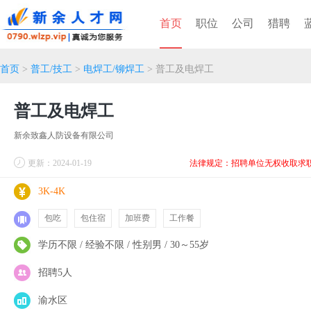
首页
职位
公司
猎聘
首页
>
普工/技工
>
电焊工/铆焊工
> 普工及电焊工
普工及电焊工
新余致鑫人防设备有限公司
更新：2024-01-19
法律规定：招聘单位无权收取求
3K-4K
包吃
包住宿
加班费
工作餐
学历不限 / 经验不限 / 性别男 / 30～55岁
招聘5人
渝水区