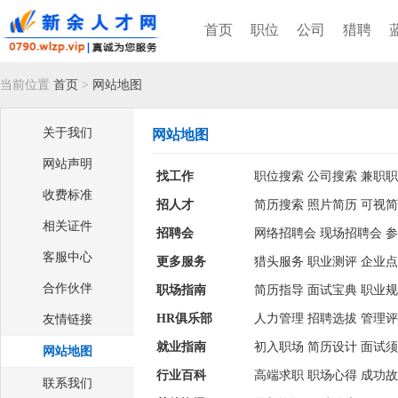
首页
职位
公司
猎聘
当前位置
首页
>
网站地图
关于我们
网站地图
网站声明
找工作
职位搜索
公司搜索
兼职职
收费标准
招人才
简历搜索
照片简历
可视简
相关证件
招聘会
网络招聘会
现场招聘会
参
客服中心
更多服务
猎头服务
职业测评
企业点
合作伙伴
职场指南
简历指导
面试宝典
职业规
HR俱乐部
人力管理
招聘选拔
管理评
友情链接
就业指南
初入职场
简历设计
面试须
网站地图
行业百科
高端求职
职场心得
成功故
联系我们