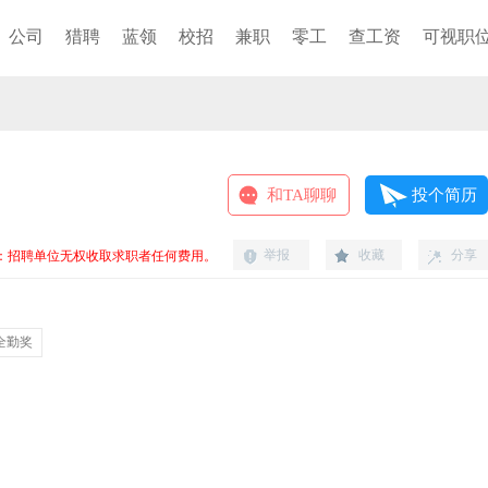
公司
猎聘
蓝领
校招
兼职
零工
查工资
可视职
和TA聊聊
投个简历
举报
收藏
分享
：招聘单位无权收取求职者任何费用。
全勤奖