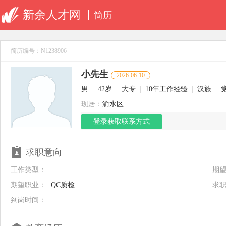
新余人才网
简历
简历编号：N1238906
小先生
2026-06-10
男
|
42岁
|
大专
|
10年工作经验
|
汉族
|
现居：
渝水区
登录获取联系方式
求职意向
工作类型：
期
期望职业：
QC质检
求
到岗时间：