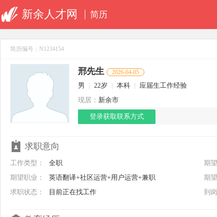
新余人才网
简历
简历编号：N1234154
邢先生
2026-04-05
男
|
22岁
|
本科
|
应届生工作经验
现居：
新余市
登录获取联系方式
求职意向
工作类型：
全职
期
期望职业：
英语翻译+社区运营+用户运营+兼职
期
求职状态：
目前正在找工作
到