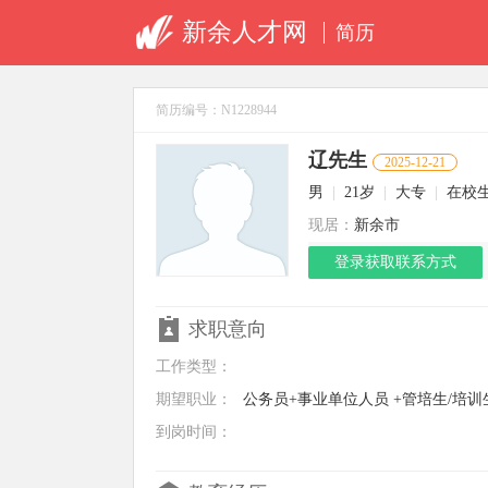
新余人才网
简历
简历编号：N1228944
辽先生
2025-12-21
男
|
21岁
|
大专
|
在校
现居：
新余市
登录获取联系方式
求职意向
工作类型：
期望职业：
公务员+事业单位人员 +管培生/培训
到岗时间：