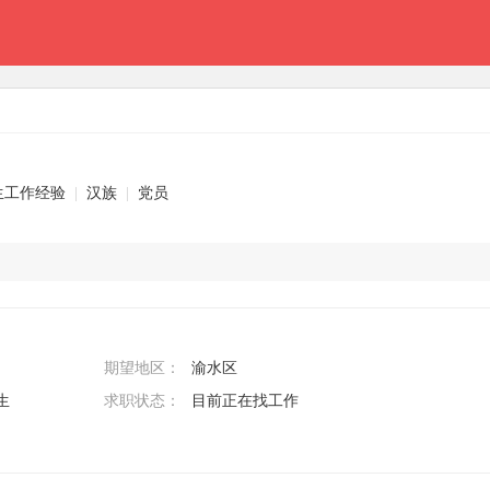
生工作经验
|
汉族
|
党员
期望地区：
渝水区
生
求职状态：
目前正在找工作