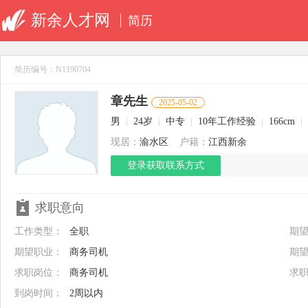
新余人才网
简历
简历编号：N1190704
章先生
2025-05-02
男
|
24岁
|
中专
|
10年工作经验
|
166cm
|
现居：
渝水区
户籍：
江西新余
登录获取联系方式
求职意向
工作类型：
全职
期
期望职业：
商务司机
期
求职岗位：
商务司机
求
到岗时间：
2周以内