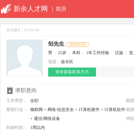
新余人才网
简历
简历编号：N1181796
邹先生
2026-01-03
男
|
25岁
|
本科
|
1年工作经验
|
汉族
|
党
现居：
渝水区
登录获取联系方式
求职意向
工作类型：
全职
期
期望行业：
物联网 + 网络/信息安全 + 计算机硬件 + 计算机软件
期
+ 通信/网络设备
求
到岗时间：
1周以内