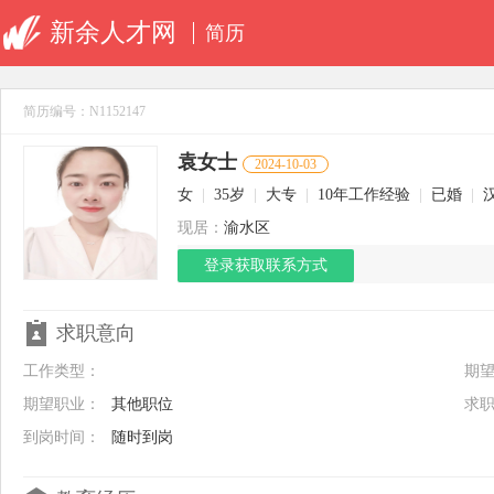
新余人才网
简历
简历编号：N1152147
袁女士
2024-10-03
女
|
35岁
|
大专
|
10年工作经验
|
已婚
|
现居：
渝水区
登录获取联系方式
求职意向
工作类型：
期
期望职业：
其他职位
求
到岗时间：
随时到岗