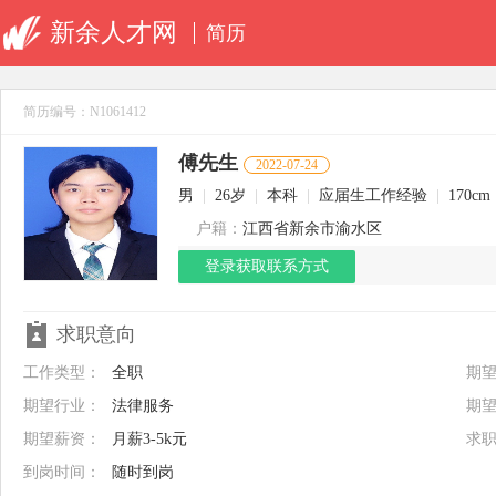
新余人才网
简历
简历编号：N1061412
傅先生
2022-07-24
男
|
26岁
|
本科
|
应届生工作经验
|
170cm
户籍：
江西省新余市渝水区
登录获取联系方式
求职意向
工作类型：
全职
期
期望行业：
法律服务
期
期望薪资：
月薪3-5k元
求
到岗时间：
随时到岗